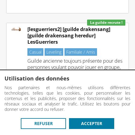
La guilde recrute !
[lesguerriers2] [guilde drakensang]
[guilde drakensang heredur]
LesGuerriers
Casual
Leveling
Familiale / Amis
Guilde ancienne toujours présente pour des
personnes voulant pouvoir jouer en groupe,
s'amuser. Serveur Heredur
Utilisation des données
Nos partenaires et nous-mêmes utilisons différentes
technologies, telles que les cookies, pour personnaliser les
contenus et les publicités, proposer des fonctionnalités sur les
réseaux sociaux et analyser le trafic. Utilisez les boutons pour
donner votre accord ou refuser.
Connexion
Inscription
REFUSER
ACCEPTER
Guildi.com © 2012 - 2026
-
Mentions légales
-
Service
proposé par Guildi